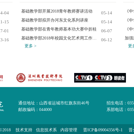
基础教学部开展2018青年教师赛讲活动
《中
04-04
05-14
基础教学部拟开办河东文化系列讲座
《中
11-15
05-14
基础教学部在青年教师基本功大赛中折桂
《中
07-01
06-07
基础教学部2018年校园文化艺术周工作总结
加强
03-16
06-12
更多 >
更多
通信地址：山西省运城市红旗东街46号
招生电话：035
邮政编码：044000
系部电话：0359-
2018
技术支持 信息技术系
内容管理
晋ICP备09004356号-1
晋公