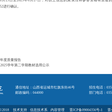
6
月
23
日至
2025
年
6
月
27
日，对以上信息的真实性和参赛资格有质疑
52
进行确认。
4年度质量报告
-2025学年第二学期教材选用公示
通信地址：山西省运城市红旗东街46号
招生电话：035
邮政编码：044000
部门电话：0359-
2018
技术支持 信息技术系
内容管理
晋ICP备09004356号-1
晋公