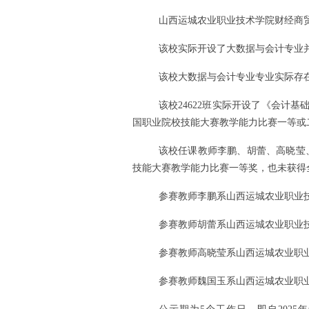
山西运城农业职业技术学院财经商
该校
实际开设了
大数据与会计
专业
该校大数据与会计
专业专业实际存
该校
24622
班实际开设了
《会计基
国职业院校技能大赛教学能力比赛一等或
该校
任课教师
李鹏
、
胡蕾
、
高晓莹
技能大赛教学能力比赛一等奖，也未获得
参赛教师
李鹏
系
山西运城农业职业
参赛教师
胡蕾
系
山西运城农业职业
参赛教师
高晓莹
系
山西运城农业职
参赛教师
魏国玉
系
山西运城农业职