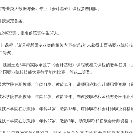
贸
专业类
大数据与会计
专业
《会计基础》
课程参赛团队
。
并按规定备案。
在
24622
班，报名前该班学生
37
人。
础》
课程，该课程所属专业类的相关内容在近
2
年未获得山西省职业院校
二等奖。
、
魏国玉
近
3
年内实际承担了
《会计基础》
课程或相关课程的教学任务；
全国职业院校技能大赛教学能力比赛一等或二等奖。
技术
学
院
在职教师、年龄
41
岁、教龄
15
年、
讲师
职称和
会计师职业资格（
技术
学
院
在职教师、年龄
44
岁、教龄
18
年、
副
教授
职称和
金税财务应用职
业技术
学
院
在职教师、年龄
41
岁、教龄
18
年、
讲师
职称和
会计师职业资格
业技术
学
院
在职教师、年龄
27
岁、教龄
2
年、
助教
职称和
初级会计师资格（