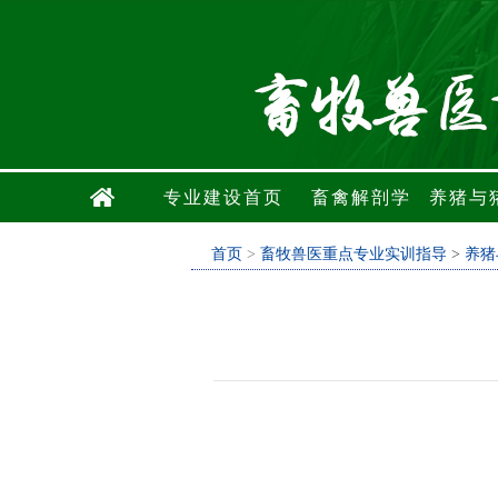
专业建设首页
畜禽解剖学
养猪与
首页
>
畜牧兽医重点专业实训指导
>
养猪