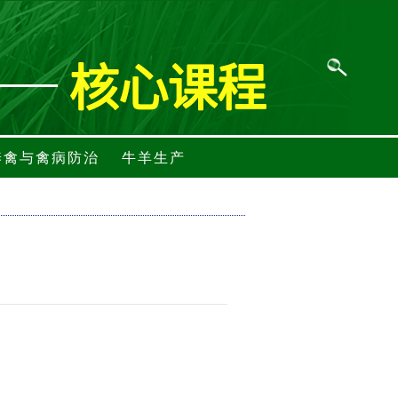
养禽与禽病防治
牛羊生产