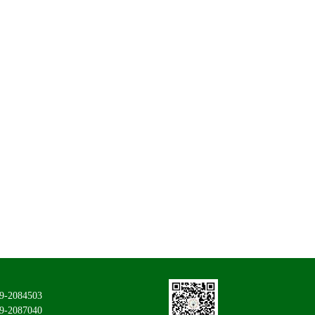
9-2084503
2087040