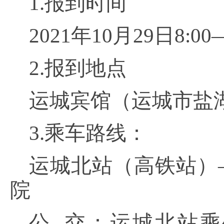
1.报到时间
2021
年
10
月
29
日
8
:
00
2.报到地点
运城宾馆（运城市盐
3.乘车路线：
运城北站（高铁站）
院
公
交：运城北站乘